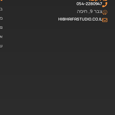
אחרונים
בית
הצהרת נגישות
יונ
פרויקטים
תקנון אתר
ה
יה
גלריה
מדיניות פרטיות
ב
אודות
–
שירותים
חי
פ
ה
ש
ל
נו
כ
נ
סי